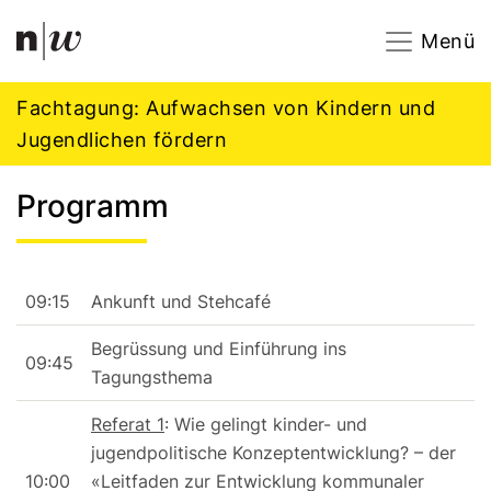
Navigation
Footer
Zum Inhalt springen.
Menü
Fachtagung: Aufwachsen von Kindern und
Jugendlichen fördern
Programm
09:15
Ankunft und Stehcafé
Begrüssung und Einführung ins
09:45
Tagungsthema
Referat 1
: Wie gelingt kinder- und
jugendpolitische Konzeptentwicklung? – der
10:00
«Leitfaden zur Entwicklung kommunaler